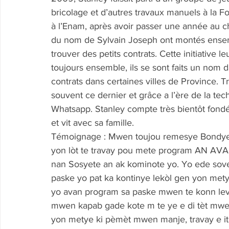
bricolage et d’autres travaux manuels à la 
à l’Enam, après avoir passer une année au c
du nom de Sylvain Joseph ont montés ensem
trouver des petits contrats. Cette initiative l
toujours ensemble, ils se sont faits un nom
contrats dans certaines villes de Province. Tr
souvent ce dernier et grâce a l’ère de la tec
Whatsapp. Stanley compte très bientôt fondée
et vit avec sa famille.
Témoignage : Mwen toujou remesye Bondye a
yon lòt te travay pou mete program AN AVAN
nan Sosyete an ak kominote yo. Yo ede sove 
paske yo pat ka kontinye lekòl gen yon met
yo avan program sa paske mwen te konn lev
mwen kapab gade kote m te ye e di tèt mw
yon metye ki pèmèt mwen manje, travay e it