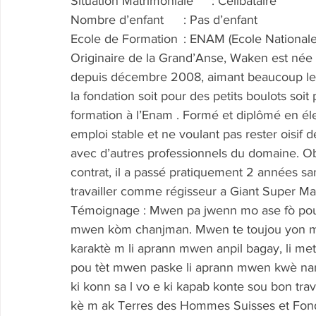
Situation Matrimoniale	: Célibataire
Nombre d’enfant	: Pas d’enfant
Ecole de Formation	: ENAM (Ecole 
Originaire de la Grand’Anse, Waken est née 
depuis décembre 2008, aimant beaucoup le bric
la fondation soit pour des petits boulots so
formation à l’Enam . Formé et diplômé en éle
emploi stable et ne voulant pas rester oisif de
avec d’autres professionnels du domaine. Ob
contrat, il a passé pratiquement 2 années s
travailler comme régisseur a Giant Super Marke
Témoignage : Mwen pa jwenn mo ase fò pou 
mwen kòm chanjman. Mwen te toujou yon mo
karaktè m li aprann mwen anpil bagay, li mete
pou tèt mwen paske li aprann mwen kwè nan
ki konn sa l vo e ki kapab konte sou bon trav
kè m ak Terres des Hommes Suisses et Fonda