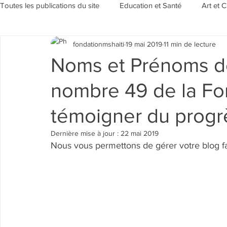
Toutes les publications du site
Education et Santé
Art et C
fondationmshaiti
19 mai 2019
11 min de lecture
Sensibilisation et Environement
Evénements/Rubriques
Noms et Prénoms d
nombre 49 de la Fon
témoigner du progr
Dernière mise à jour :
22 mai 2019
Nous vous permettons de gérer votre blog fa