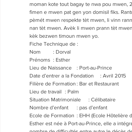
moman kote tout bagay te nwa pou mwen, 2 t
fimen e mwen pat gen yon domisil fiks. Rantr
pèmét mwen respekte tèt mwen, li vinn ra
nan tèt mwen. Avèk li mwen prann tèt mwe
kèk bezwen timoun mwen yo.
Fiche Technique de :
Nom	: Dorval
Prénoms	: Esther
Lieu de Naissance	: Port-au-Prince
Date d’entrer a la Fondation	: Avril 2015
Filière de Formation	: Bar et Restaurant
Lieu de travail	: Palm
Situation Matrimoniale	: Célibataire
Nombre d’enfant	: pas d’enfant
Ecole de Formation	: EHH (Ecole Hôtelièr
Esther est née à Port-au-Prince, elle a intég
nombre de difficultés entre autre le décès 