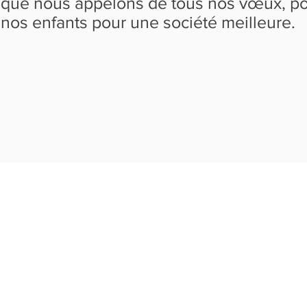
que nous appelons de tous nos vœux, po
nos enfants pour une société meilleure.
Accueil
Fon
Copyright © 2019 F