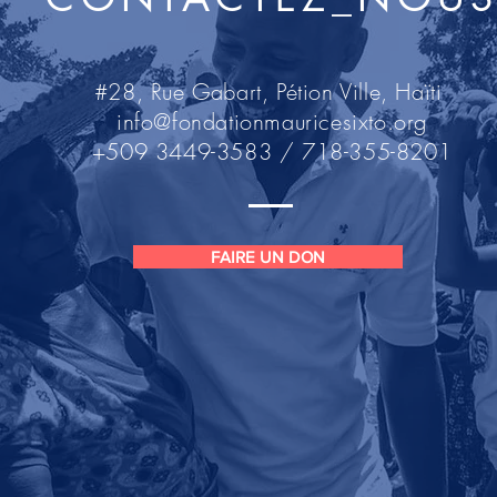
#28, Rue Gabart, Pétion Ville, Haïti
info@fondationmauricesixto.org
+509 3449-3583 / 718-355-8201
FAIRE UN DON