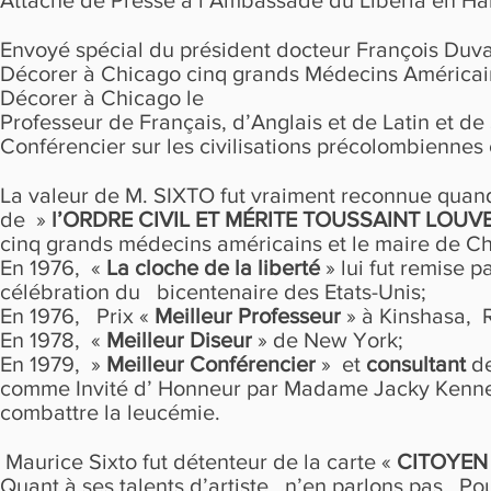
Attaché de Presse à l’Ambassade du Libéria en Ha
Envoyé spécial du président docteur François Duval
Décorer à Chicago cinq grands Médecins Américai
Décorer à Chicago le
Professeur de Français, d’Anglais et de Latin et d
Conférencier sur les civilisations précolombiennes e
La valeur de M. SIXTO fut vraiment reconnue quand
de »
l’ORDRE CIVIL ET
MÉRITE
TOUSSAINT LOUVE
cinq grands médecins américains et le maire de Chic
En 1976, «
La cloche de la liberté
» lui fut remise p
célébration du bicentenaire des Etats-Unis;
En 1976, Prix «
Meilleur Professeur
» à Kinshasa, 
En 1978, «
Meilleur Diseur
» de New York;
En 1979, »
Meilleur Conférencier
» et
consultant
de
comme Invité d’ Honneur par Madame Jacky Kennedy,
combattre la leucémie.
Maurice Sixto fut détenteur de la carte «
CITOYEN
Quant à ses talents d’artiste, n’en parlons pas. P