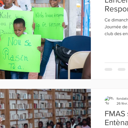
Respo
Ce dimanche
Journée de 
fondati
26 févr
FMAS 
Entèn