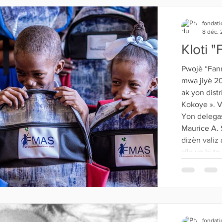
fondati
8 déc.
Kloti 
Pwojè “Fanm Djanm epi otonòm” ki te komanse depi
mwa jiyè 20
ak yon distr
Kokoye ». Va
Yon delegas
Maurice A. S
dizèn valiz
sila yo ki 
Kokoye te i
fondati