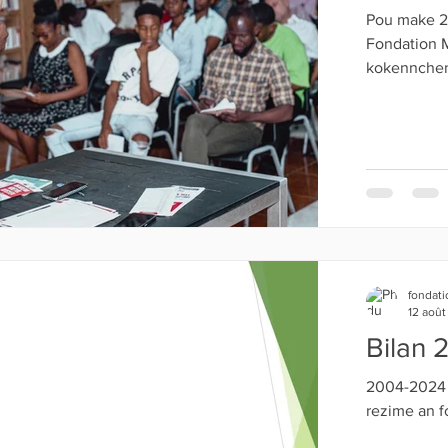
Pou make 25èm Jounen 
Fondation Maurice A. Si
kokennchenn
fondati
12 aoû
Bilan 
2004-2024 