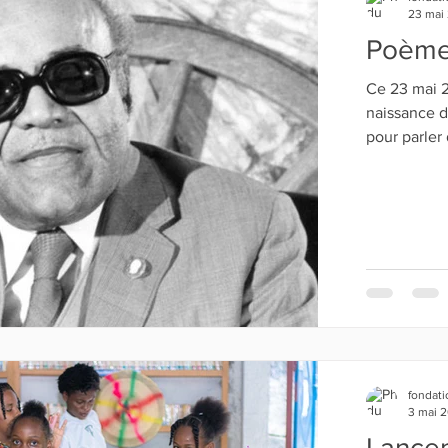
23 mai
Ce 23 mai 2025 
naissance de Maurice
pour parler 
fondati
3 mai 
Lance