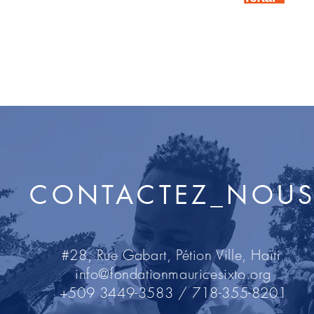
CONTACTEZ_NOU
#28, Rue Gabart, Pétion Ville, Haïti
info@fondationmauricesixto.org
+509 3449-3583 / 718-355-8201