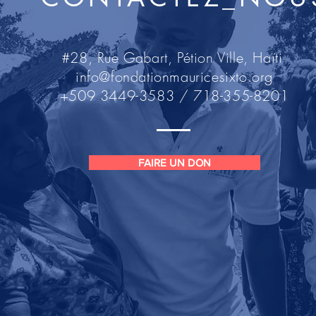
#28, Rue Gabart, Pétion Ville, Haïti
info@fondationmauricesixto.org
+509 3449-3583 / 718-355-8201
FAIRE UN DON