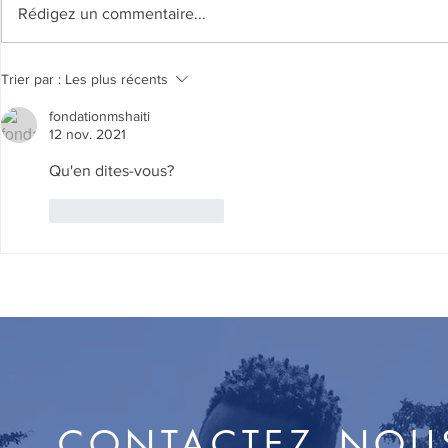
Rédigez un commentaire...
Poèm
Selebrasyon Jounen lang
Trier par :
Les plus récents
manman 2026
fondationmshaiti
12 nov. 2021
Qu'en dites-vous?
J'aime
Répondre
CONTACTEZ_NOU