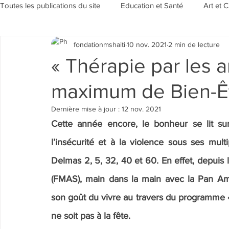
Toutes les publications du site
Education et Santé
Art et C
fondationmshaiti
10 nov. 2021
2 min de lecture
Sensibilisation et Environement
Evénements/Rubriques
« Thérapie par les a
maximum de Bien-Êt
Dernière mise à jour :
12 nov. 2021
Cette année encore, le bonheur se lit sur
l’insécurité et à la violence sous ses multi
Delmas 2, 5, 32, 40 et 60. En effet, depuis 
(FMAS), main dans la main avec la Pan Am
son goût du vivre au travers du programme «T
ne soit pas à la fête.