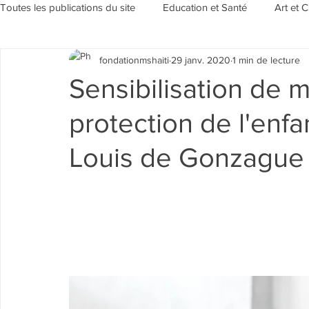
Toutes les publications du site
Education et Santé
Art et C
fondationmshaiti
29 janv. 2020
1 min de lecture
Sensibilisation et Environement
Evénements/Rubriques
Sensibilisation de 
protection de l'enfa
Louis de Gonzague