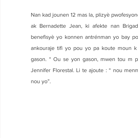
Nan kad jounen 12 mas la, plizyè pwofesyonèl 
ak Bernadette Jean, ki afekte nan Briga
benefisyè yo konnen antrénman yo bay poli
ankouraje tifi yo pou yo pa koute moun 
gason. “ Ou se yon gason, mwen tou m pa
Jennifer Florestal. Li te ajoute : “ nou me
nou yo”.