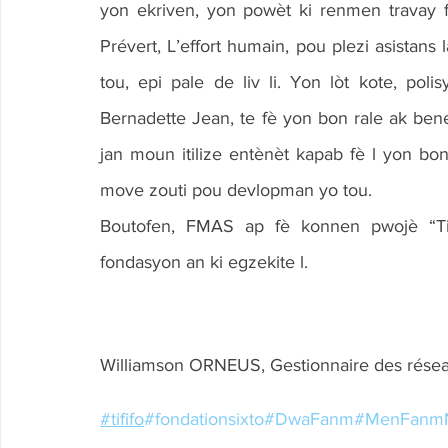
yon ekriven, yon powèt ki renmen travay 
Prévert, L’effort humain, pou plezi asistans l
tou, epi pale de liv li. Yon lòt kote, poli
Bernadette Jean, te fè yon bon rale ak benef
jan moun itilize entènèt kapab fè l yon bo
move zouti pou devlopman yo tou.
Boutofen, FMAS ap fè konnen pwojè “Tif
fondasyon an ki egzekite l.
Williamson ORNEUS, Gestionnaire des rése
#tififo
#fondationsixto
#DwaFanm
#MenFanm