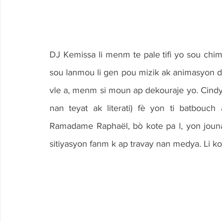
DJ Kemissa li menm te pale tifi yo sou chime
sou lanmou li gen pou mizik ak animasyon depi
vle a, menm si moun ap dekouraje yo. Cindy P
nan teyat ak literati) fè yon ti batbouc
Ramadame Raphaël, bò kote pa l, yon jouna
sitiyasyon fanm k ap travay nan medya. Li ko