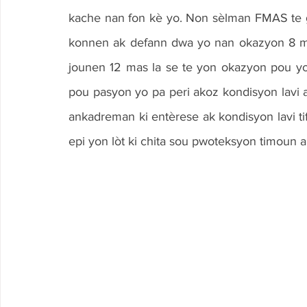
kache nan fon kè yo. Non sèlman FMAS te gen 
konnen ak defann dwa yo nan okazyon 8 m
jounen 12 mas la se te yon okazyon pou y
pou pasyon yo pa peri akoz kondisyon lavi an
ankadreman ki entèrese ak kondisyon lavi tif
epi yon lòt ki chita sou pwoteksyon timoun a