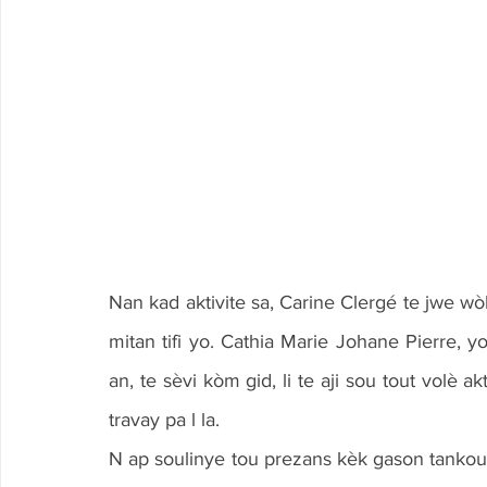
Nan kad aktivite sa, Carine Clergé te jwe wò
mitan tifi yo. Cathia Marie Johane Pierre, 
an, te sèvi kòm gid, li te aji sou tout volè a
travay pa l la.  
N ap soulinye tou prezans kèk gason tankou Il