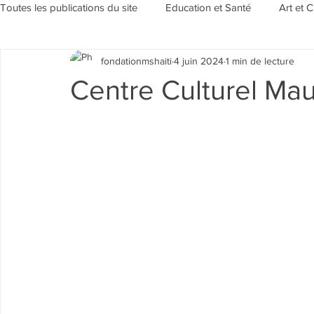
Toutes les publications du site
Education et Santé
Art et C
fondationmshaiti
4 juin 2024
1 min de lecture
Sensibilisation et Environement
Evénements/Rubriques
Centre Culturel Mau