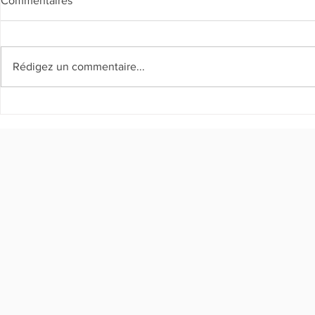
Commentaires
Rédigez un commentaire...
Rapport de v
Kloti "Fanm Djanm epi
otonòm"