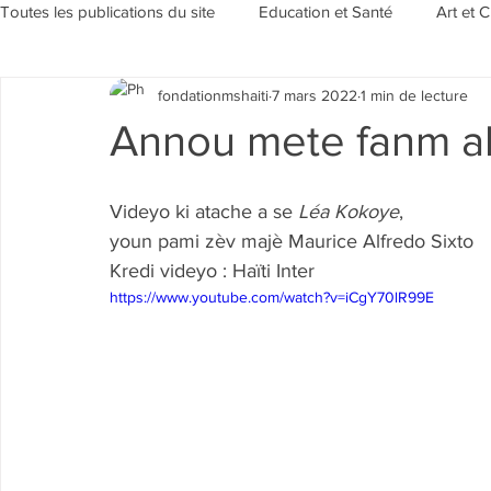
Toutes les publications du site
Education et Santé
Art et C
fondationmshaiti
7 mars 2022
1 min de lecture
Sensibilisation et Environement
Evénements/Rubriques
Annou mete fanm a
Videyo ki atache a se 
Léa Kokoye
,               
youn pami zèv majè Maurice Alfredo Sixto
Kredi videyo : Haïti Inter
https://www.youtube.com/watch?v=iCgY70lR99E