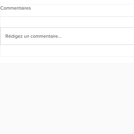
Commentaires
Rédigez un commentaire...
Rapport de v
Selebrasyon Jounen lang
manman 2026