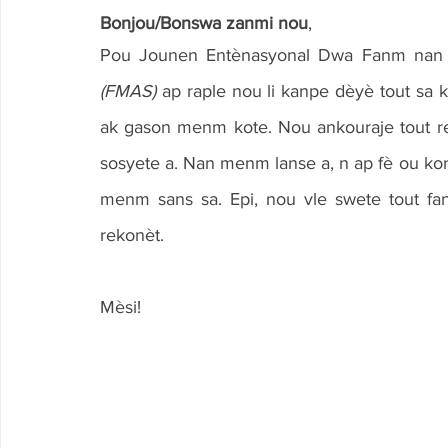
Bonjou/Bonswa zanmi nou
,
Pou Jounen Entènasyonal Dwa Fanm nan 
(FMAS)
 ap raple nou li kanpe dèyè tout sa 
ak gason menm kote. Nou ankouraje tout r
sosyete a. Nan menm lanse a, n ap fè ou ko
menm sans sa. Epi, nou vle swete tout fa
rekonèt.
Mèsi!