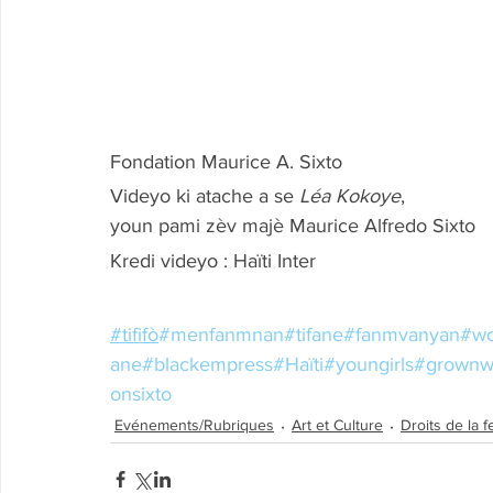
Fondation Maurice A. Sixto
Videyo ki atache a se 
Léa Kokoye
,               
youn pami zèv majè Maurice Alfredo Sixto
Kredi videyo : Haïti Inter
#tififò
#menfanmnan
#tifane
#fanmvanyan
#wo
ane
#blackempress
#Haïti
#youngirls
#grown
onsixto
Evénements/Rubriques
Art et Culture
Droits de la 