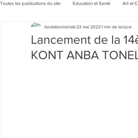
Toutes les publications du site
Education et Santé
Art et C
fondationmshaiti
23 mai 2023
1 min de lecture
Sensibilisation et Environement
Evénements/Rubriques
Lancement de la 14è
KONT ANBA TONE