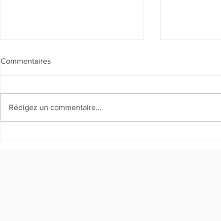
Commentaires
Rédigez un commentaire...
Clôture de « Renaître à travers
« Renaître à 
l’art »
lancé