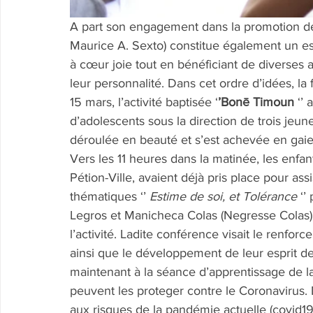
A part son engagement dans la promotion de 
Maurice A. Sexto) constitue également un es
à cœur joie tout en bénéficiant de diverses a
leur personnalité. Dans cet ordre d’idées, l
15 mars, l’activité baptisée ‘
’Bonē Timoun
 ‘’
d’adolescents sous la direction de trois jeu
déroulée en beauté et s’est achevée en gaie
Vers les 11 heures dans la matinée, les enfan
Pétion-Ville, avaient déjà pris place pour ass
thématiques ‘’ 
Estime de soi, et Tolérance
 ‘
Legros et Manicheca Colas (Negresse Colas), 
l’activité. Ladite conférence visait le renforc
ainsi que le développement de leur esprit de
maintenant à la séance d’apprentissage de la
peuvent les proteger contre le Coronavirus. 
aux risques de la pandémie actuelle (covid19