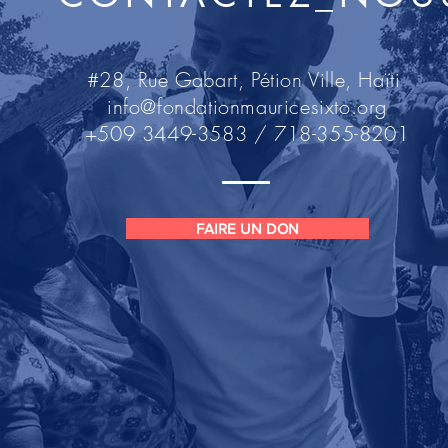
#28, Rue Gabart, Pétion Ville, Haïti
info@fondationmauricesixto.org
+509 3449-3583 / 718-355-8201
FAIRE UN DON