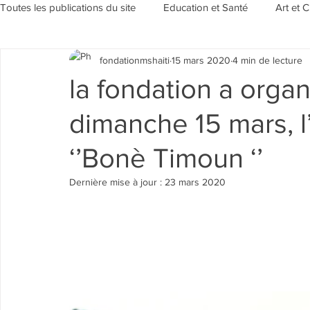
Toutes les publications du site
Education et Santé
Art et C
fondationmshaiti
15 mars 2020
4 min de lecture
Sensibilisation et Environement
Evénements/Rubriques
la fondation a orga
dimanche 15 mars, l’
‘’Bonè Timoun ‘’
Dernière mise à jour :
23 mars 2020