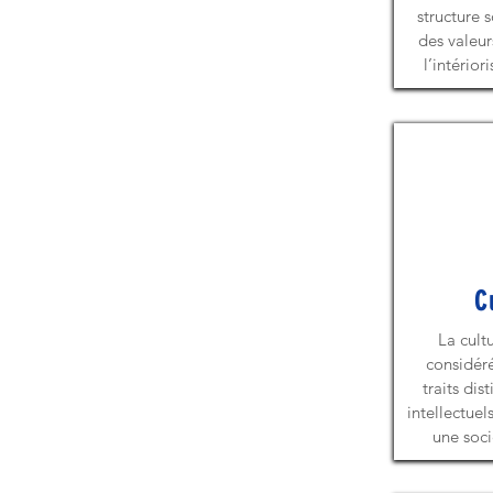
structure s
des valeur
l’intério
C
La cult
considér
traits dist
intellectuels
une soci