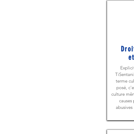
Droi
e
Explici
TiSentaniz
terme cul
posé, c'e
culture mê
causes 
abusives 