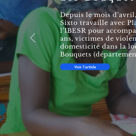
Depuis le mois d’avril
Sixto travaille avec Pl
l’IBESR pour accompag
ans, victimes de viole
domesticité dans la lo
Bouquets (département
Voir l'article