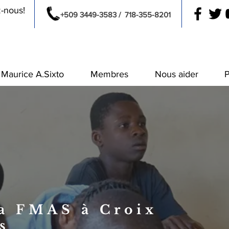
z-nous!
+509 3449-3583 /
718-355-8201
Maurice A.Sixto
Membres
Nous aider
P
la FMAS à Croix
s