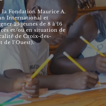
, la Fondation Maurice A.
an International et
ner 25 jeunes de 8 à 16
nces et/ou en situation de
calité de Croix-des-
 de l’Ouest).