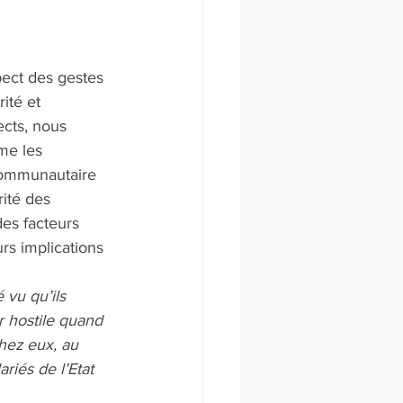
pect des gestes 
ité et 
ects, nous 
me les 
communautaire 
rité des 
es facteurs 
s implications 
vu qu’ils 
r hostile quand 
chez eux, au 
riés de l’Etat 