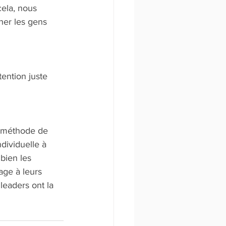
cela, nous 
her les gens 
e méthode de 
dividuelle à 
bien les 
age à leurs 
leaders ont la 