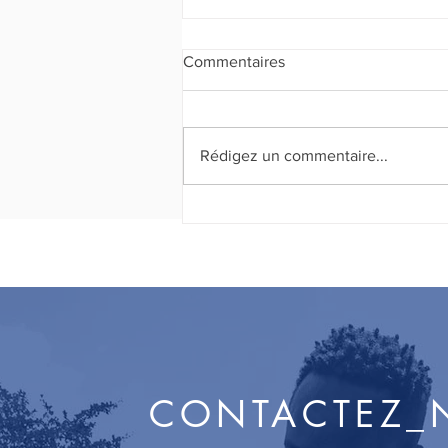
Commentaires
Rédigez un commentaire...
Kloti "Fanm Djanm epi
otonòm"
CONTACTEZ_