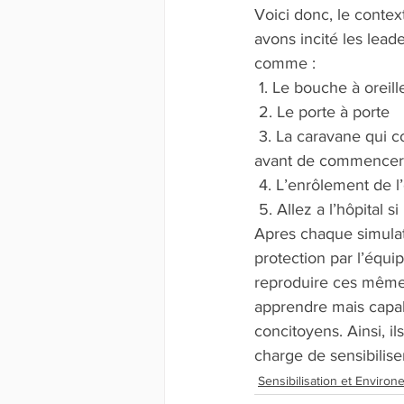
Voici donc, le contex
avons incité les lea
comme : 
 1. Le bouche à orei
 2. Le porte à porte 
 3. La caravane qui consiste à mettre de la musique entraînante pour attirer l’attention juste 
avant de commencer u
 4. L’enrôlement de l
 5. Allez a l’hôpital
Apres chaque simulat
protection par l’équi
reproduire ces mêmes
apprendre mais capab
concitoyens. Ainsi, i
charge de sensibilise
Sensibilisation et Enviro