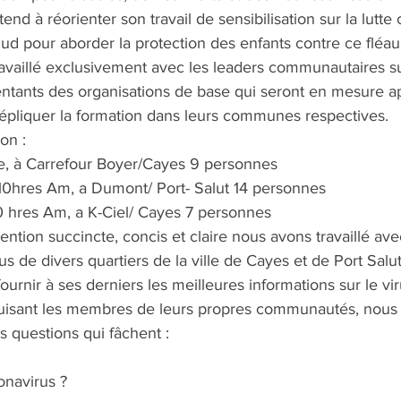
nd à réorienter son travail de sensibilisation sur la lutte 
ud pour aborder la protection des enfants contre ce fléau
vaillé exclusivement avec les leaders communautaires sur
ntants des organisations de base qui seront en mesure ap
pliquer la formation dans leurs communes respectives. 
on :
hre, à Carrefour Boyer/Cayes 9 personnes
 10hres Am, a Dumont/ Port- Salut 14 personnes
0 hres Am, a K-Ciel/ Cayes 7 personnes
ention succincte, concis et claire nous avons travaillé ave
de divers quartiers de la ville de Cayes et de Port Salut.
fournir à ses derniers les meilleures informations sur le vir
truisant les membres de leurs propres communautés, nous
s questions qui fâchent : 
onavirus ?