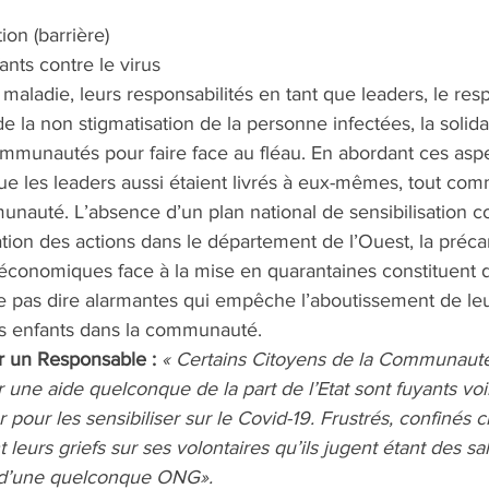
ion (barrière)
ants contre le virus 
a maladie, leurs responsabilités en tant que leaders, le res
de la non stigmatisation de la personne infectées, la solidar
ommunautés pour faire face au fléau. En abordant ces asp
ue les leaders aussi étaient livrés à eux-mêmes, tout com
auté. L’absence d’un plan national de sensibilisation 
isation des actions dans le département de l’Ouest, la préca
économiques face à la mise en quarantaines constituent d
 pas dire alarmantes qui empêche l’aboutissement de leur
es enfants dans la communauté. 
 un Responsable :
« Certains Citoyens de la Communauté 
r une aide quelconque de la part de l’Etat sont fuyants voi
er pour les sensibiliser sur le Covid-19. Frustrés, confinés 
leurs griefs sur ses volontaires qu’ils jugent étant des sala
s d’une quelconque ONG». 