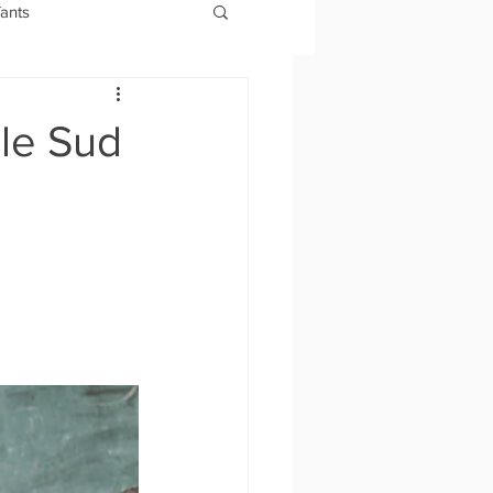
fants
le Sud