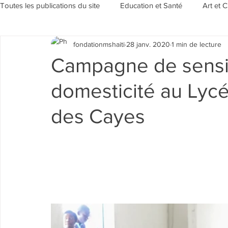
Toutes les publications du site
Education et Santé
Art et C
fondationmshaiti
28 janv. 2020
1 min de lecture
Sensibilisation et Environement
Evénements/Rubriques
Campagne de sensibi
domesticité au Lycé
des Cayes